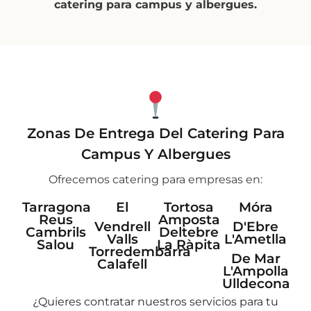
catering para campus y albergues.
Zonas De Entrega Del Catering Para
Campus Y Albergues
Ofrecemos catering para empresas en:
Tarragona
El
Tortosa
Móra
Reus
Amposta
Vendrell
D'Ebre
Cambrils
Deltebre
Valls
L'Ametlla
Salou
La Ràpita
Torredembarra
De Mar
Calafell
L'Ampolla
Ulldecona
¿Quieres contratar nuestros servicios para tu