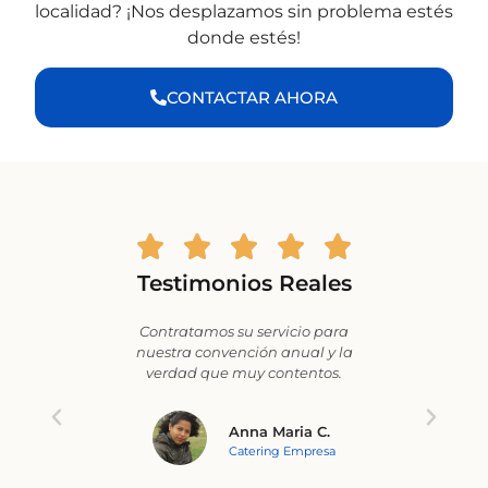
localidad? ¡Nos desplazamos sin problema estés
donde estés!
CONTACTAR AHORA
Testimonios Reales
rragona.
Contratamos su servicio para
Es
vicio
nuestra convención anual y la
contrat
endo.
verdad que muy contentos.
y c
enca
.
Anna Maria C.
cuela
Catering Empresa